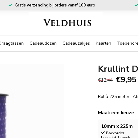
Gratis
verzending
bij orders vanaf 100 euro
Draagtassen
Cadeaudozen
Cadeauzakjes
Kaarten
Toebehor
Krullint 
€9,95
€12,44
Rol à 225 meter I 
Maak een keuze
10mm x 225m
Backorder
Levertijd 1 week