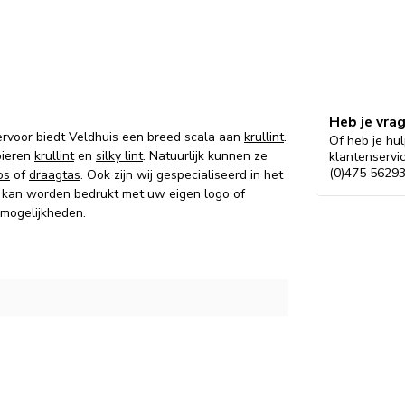
Heb je vra
ervoor biedt Veldhuis een breed scala aan
krullint
.
Of heb je hul
pieren
krullint
en
silky lint
. Natuurlijk kunnen ze
klantenservi
(0)475 56293
os
of
draagtas
. Ook zijn wij gespecialiseerd in het
kan worden bedrukt met uw eigen logo of
 mogelijkheden.