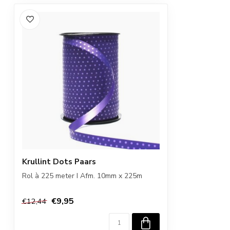
Krullint Dots Paars
Rol à 225 meter I Afm. 10mm x 225m
€9,95
€12,44