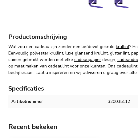
Productomschrijving
Wat zou een cadeau zijn zonder een liefdevol gekruld
krullint
? Hi
Eenvoudig polyester
krullint
, luxe glanzend
krullint
,
glitter lint
, pa
samen gebruikt worden met elke
cadeaupapier
design,
cadeaudo
op maat maken van
cadeaulint
voor onze klanten. Ons
cadeaulint
bedrijfsnaam. Laat u inspireren en wij adviseren u graag over alle
Specificaties
Artikelnummer
320035112
Recent bekeken