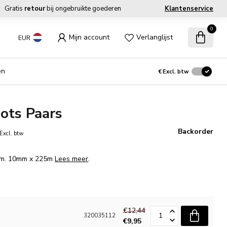
Gratis
retour
bij ongebruikte goederen
Klantenservice
0
Mijn account
Verlanglijst
EUR
en
€
Excl. btw
Dots Paars
Backorder
Excl. btw
Afm. 10mm x 225m
Lees meer
.
€12,44
320035112
€9,95