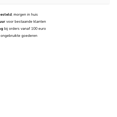
esteld
, morgen in huis
uur
voor bestaande klanten
ng
bij orders vanaf 100 euro
j ongebruikte goederen