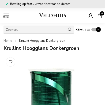
Betaling op
factuur
voor bestaande klanten
0
MENU
€
Excl. btw
Home
/
Krullint Hoogglans Donkergroen
Krullint Hoogglans Donkergroen