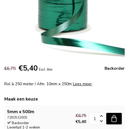
€5,40
€6,75
Backorder
Excl. btw
Rol à 250 meter I Afm. 10mm x 250m
Lees meer
.
Maak een keuze
5mm x 500m
€6,75
7280532605
€5,40
Backorder
Levertijd 1-2 weken