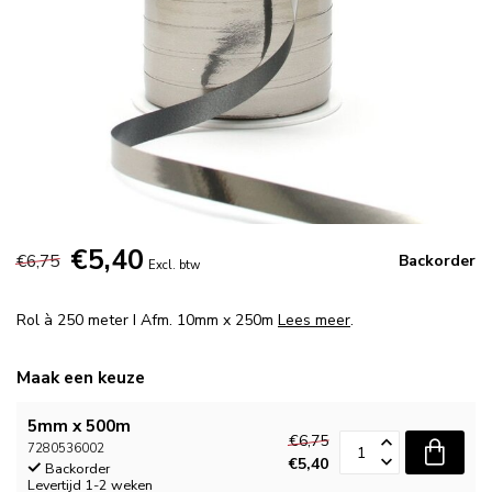
€5,40
€6,75
Backorder
Excl. btw
Rol à 250 meter I Afm. 10mm x 250m
Lees meer
.
Maak een keuze
5mm x 500m
€6,75
7280536002
€5,40
Backorder
Levertijd 1-2 weken