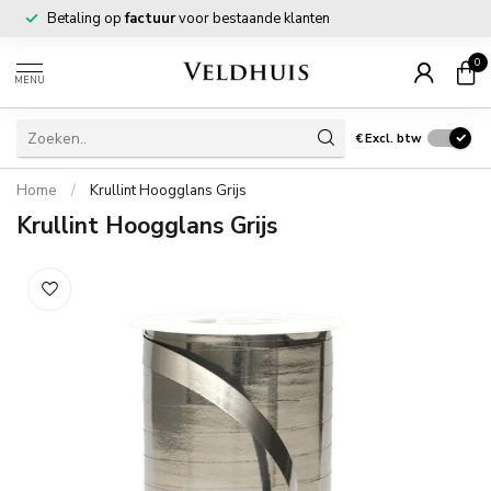
Betaling op
factuur
voor bestaande klanten
0
MENU
€
Excl. btw
Home
/
Krullint Hoogglans Grijs
Krullint Hoogglans Grijs