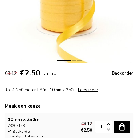
€2,50
€3,12
Backorder
Excl. btw
Rol à 250 meter I Afm. 10mm x 250m
Lees meer
.
Maak een keuze
10mm x 250m
€3,12
73207158
€2,50
Backorder
Levertijd 3-4 weken