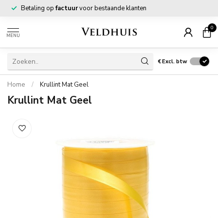
Betaling op
factuur
voor bestaande klanten
0
MENU
€
Excl. btw
Home
/
Krullint Mat Geel
Krullint Mat Geel