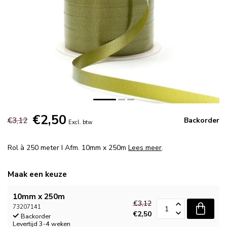
€2,50
€3,12
Backorder
Excl. btw
Rol à 250 meter I Afm. 10mm x 250m
Lees meer
.
Maak een keuze
10mm x 250m
€3,12
73207141
€2,50
Backorder
Levertijd 3-4 weken