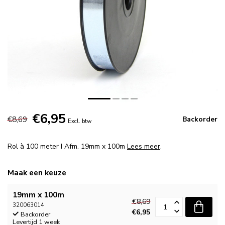
€6,95
€8,69
Backorder
Excl. btw
Rol à 100 meter I Afm. 19mm x 100m
Lees meer
.
Maak een keuze
19mm x 100m
€8,69
320063014
€6,95
Backorder
Levertijd 1 week