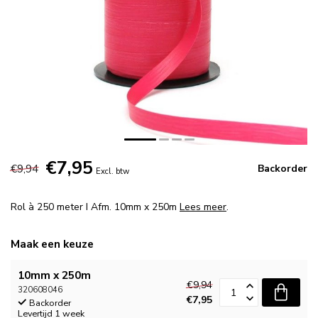
€7,95
€9,94
Backorder
Excl. btw
Rol à 250 meter I Afm. 10mm x 250m
Lees meer
.
Maak een keuze
10mm x 250m
€9,94
320608046
€7,95
Backorder
Levertijd 1 week