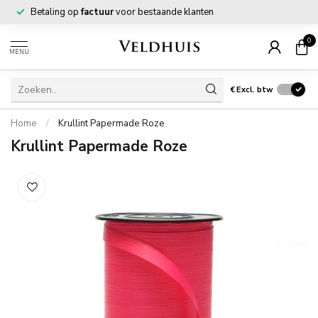
Betaling op
factuur
voor bestaande klanten
0
MENU
€
Excl. btw
Home
/
Krullint Papermade Roze
Krullint Papermade Roze