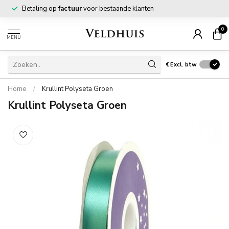
Betaling op
factuur
voor bestaande klanten
0
MENU
€
Excl. btw
Home
/
Krullint Polyseta Groen
Krullint Polyseta Groen