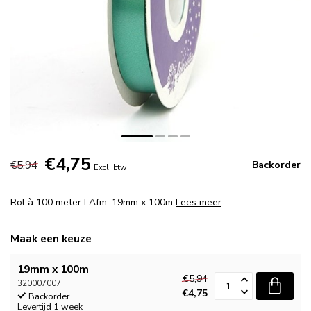
€4,75
€5,94
Backorder
Excl. btw
Rol à 100 meter I Afm. 19mm x 100m
Lees meer
.
Maak een keuze
19mm x 100m
€5,94
320007007
€4,75
Backorder
Levertijd 1 week