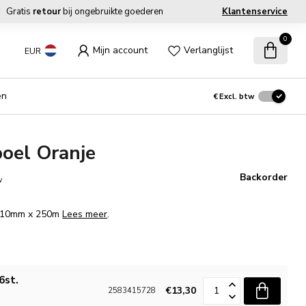
Gratis
retour
bij ongebruikte goederen
Klantenservice
0
Mijn account
Verlanglijst
EUR
en
€
Excl. btw
poel Oranje
Backorder
w
m. 10mm x 250m
Lees meer
.
6st.
€13,30
2583415728