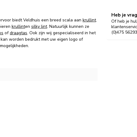
Heb je vra
ervoor biedt Veldhuis een breed scala aan
krullint
.
Of heb je hul
pieren
krullint
en
silky lint
. Natuurlijk kunnen ze
klantenservi
(0)475 56293
os
of
draagtas
. Ook zijn wij gespecialiseerd in het
kan worden bedrukt met uw eigen logo of
 mogelijkheden.