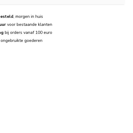
esteld
, morgen in huis
uur
voor bestaande klanten
ng
bij orders vanaf 100 euro
j ongebruikte goederen