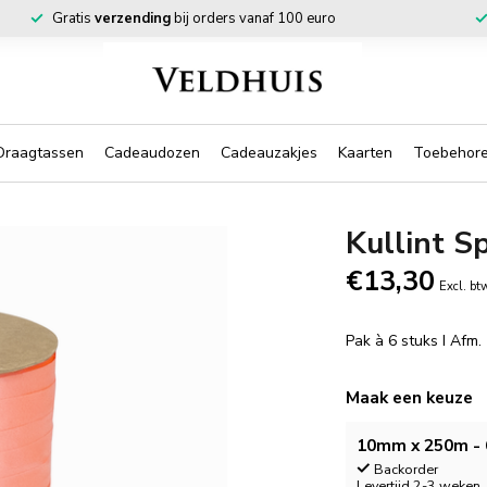
Gratis
verzending
bij orders vanaf 100 euro
Draagtassen
Cadeaudozen
Cadeauzakjes
Kaarten
Toebehor
Kullint S
€13,30
Excl. bt
Pak à 6 stuks I Af
Maak een keuze
10mm x 250m - 
Backorder
Levertijd 2-3 weken