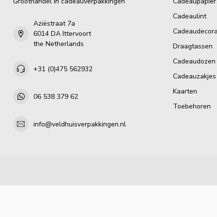
Groothandel in cadeauverpakkingen
Cadeaupapier
Cadeaulint
Aziëstraat 7a
Cadeaudecora
6014 DA Ittervoort
the Netherlands
Draagtassen
Cadeaudozen
+31 (0)475 562932
Cadeauzakjes
Kaarten
06 538 379 62
Toebehoren
info@veldhuisverpakkingen.nl