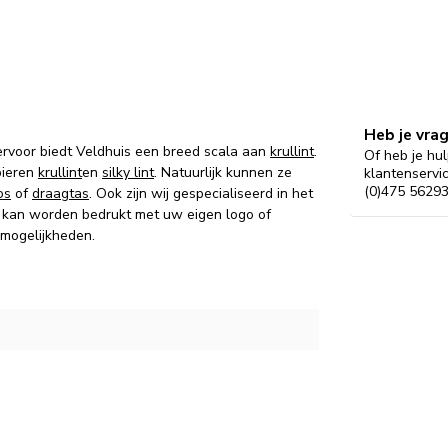
Heb je vra
ervoor biedt Veldhuis een breed scala aan
krullint
.
Of heb je hul
pieren
krullint
en
silky lint
. Natuurlijk kunnen ze
klantenservi
(0)475 56293
os
of
draagtas
. Ook zijn wij gespecialiseerd in het
kan worden bedrukt met uw eigen logo of
 mogelijkheden.