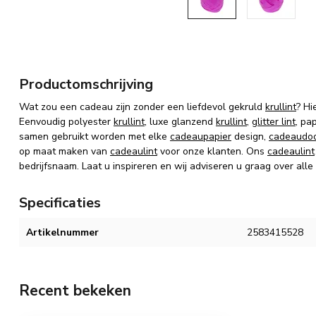
Productomschrijving
Wat zou een cadeau zijn zonder een liefdevol gekruld
krullint
? Hi
Eenvoudig polyester
krullint
, luxe glanzend
krullint
,
glitter lint
, pa
samen gebruikt worden met elke
cadeaupapier
design,
cadeaudo
op maat maken van
cadeaulint
voor onze klanten. Ons
cadeaulint
bedrijfsnaam. Laat u inspireren en wij adviseren u graag over alle
Specificaties
Artikelnummer
2583415528
Recent bekeken