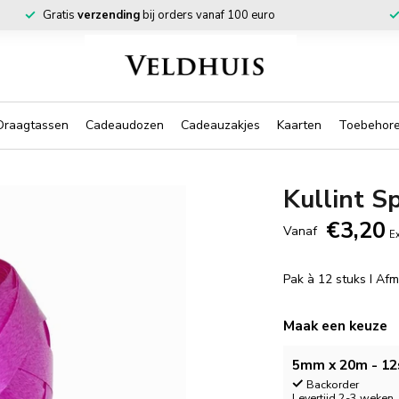
Gratis
verzending
bij orders vanaf 100 euro
Draagtassen
Cadeaudozen
Cadeauzakjes
Kaarten
Toebehor
Kullint S
€3,20
Vanaf
Ex
Pak à 12 stuks I A
Maak een keuze
5mm x 20m - 12
Backorder
Levertijd 2-3 weken