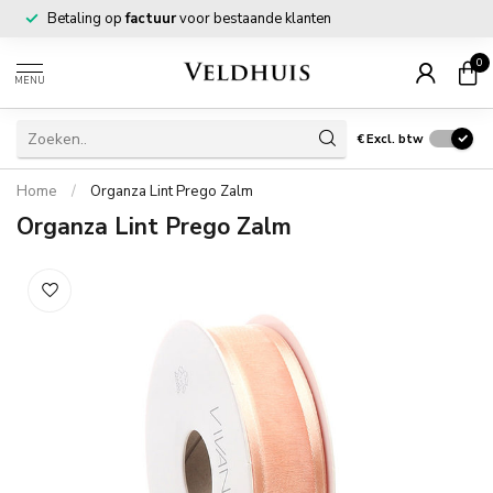
Betaling op
factuur
voor bestaande klanten
0
MENU
€
Excl. btw
Home
/
Organza Lint Prego Zalm
Organza Lint Prego Zalm