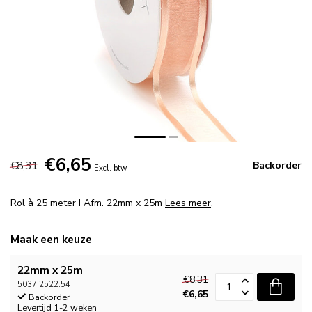
€6,65
€8,31
Backorder
Excl. btw
Rol à 25 meter I Afm. 22mm x 25m
Lees meer
.
Maak een keuze
22mm x 25m
€8,31
5037.2522.54
€6,65
Backorder
Levertijd 1-2 weken