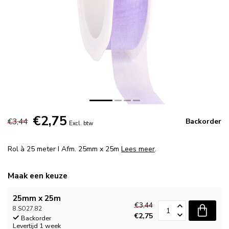
€2,75
€3,44
Backorder
Excl. btw
Rol à 25 meter I Afm. 25mm x 25m
Lees meer
.
Maak een keuze
25mm x 25m
€3,44
8.SO27.82
€2,75
Backorder
Levertijd 1 week