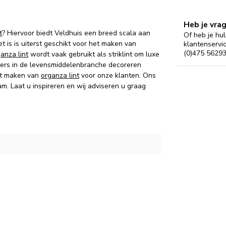
Heb je vra
t
? Hiervoor biedt Veldhuis een breed scala aan
Of heb je hul
t is is uiterst geschikt voor het maken van
klantenservi
(0)475 56293
anza lint
wordt vaak gebruikt als striklint om luxe
kers in de levensmiddelenbranche decoreren
aat maken van
organza lint
voor onze klanten. Ons
. Laat u inspireren en wij adviseren u graag