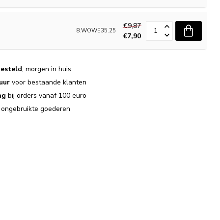
€9,87
8.WOWE35.25
€7,90
esteld
, morgen in huis
uur
voor bestaande klanten
ng
bij orders vanaf 100 euro
j ongebruikte goederen