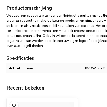
Productomschrijving
Wat zou een cadeau zijn zonder een liefdevol gestrikt
organza lin
organza
cadeaulint
in diverse kleuren, motieven en afmetingen. He
strikken en als
verpakkingslint
bij het maken van cadeaus. Het
org
cosmeticaproducten te verpakken maar ook professionele gebrui
graag met
organza lint
. Ook zijn wij gespecialiseerd in het op m
organza lint
kan worden bedrukt met uw eigen logo of bedrijfsnaam
over alle mogelijkheden.
Specificaties
Artikelnummer
8.WOWE26.25
Recent bekeken