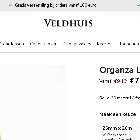
Gratis
verzending
bij orders vanaf 100 euro
Draagtassen
Cadeaudozen
Cadeauzakjes
Kaarten
Toebehor
Organza 
€7
€9,19
Vanaf
Rol à 20 meter I A
Maak een keuze
25mm x 20m
Backorder
Levertijd 1 week