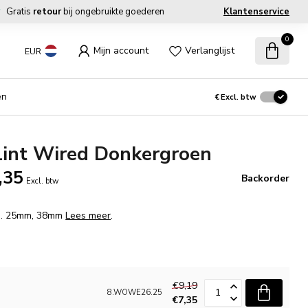
Gratis
retour
bij ongebruikte goederen
Klantenservice
0
Mijn account
Verlanglijst
EUR
en
€
Excl. btw
Lint Wired Donkergroen
,35
Backorder
Excl. btw
fm. 25mm, 38mm
Lees meer
.
€9,19
8.WOWE26.25
€7,35