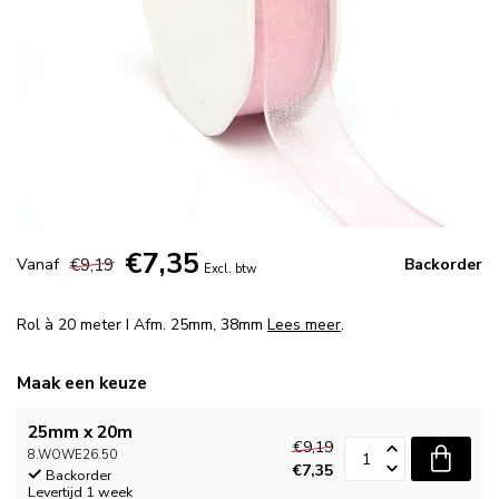
€7,35
€9,19
Vanaf
Backorder
Excl. btw
Rol à 20 meter I Afm. 25mm, 38mm
Lees meer
.
Maak een keuze
25mm x 20m
€9,19
8.WOWE26.50
€7,35
Backorder
Levertijd 1 week