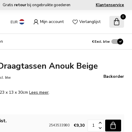
Gratis
retour
bij ongebruikte goederen
Klantenservice
0
Mijn account
Verlanglijst
EUR
en
€
Excl. btw
 Draagtassen Anouk Beige
Backorder
cl. btw
. 23 x 13 x 30cm
Lees meer
.
6st.
€9,30
2543533980