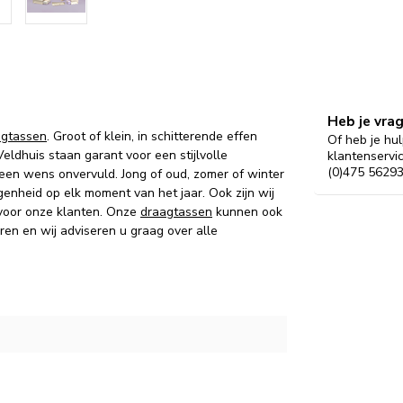
Heb je vra
agtassen
. Groot of klein, in schitterende effen
Of heb je hul
eldhuis staan garant voor een stijlvolle
klantenservi
(0)475 56293
een wens onvervuld. Jong of oud, zomer of winter
legenheid op elk moment van het jaar. Ook zijn wij
oor onze klanten. Onze
draagtassen
kunnen ook
ren en wij adviseren u graag over alle