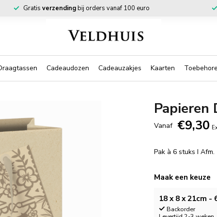
Gratis
verzending
bij orders vanaf 100 euro
Draagtassen
Cadeaudozen
Cadeauzakjes
Kaarten
Toebehor
Papieren
€9,30
Vanaf
Ex
Pak à 6 stuks I Afm
Maak een keuze
18 x 8 x 21cm - 
Backorder
Levertijd 2-3 weken