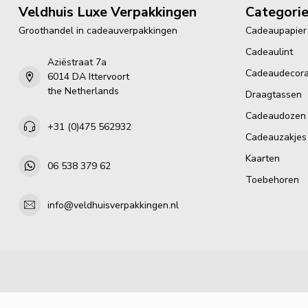
Veldhuis Luxe Verpakkingen
Categori
Groothandel in cadeauverpakkingen
Cadeaupapier
Cadeaulint
Aziëstraat 7a
Cadeaudecora
6014 DA Ittervoort
the Netherlands
Draagtassen
Cadeaudozen
+31 (0)475 562932
Cadeauzakjes
Kaarten
06 538 379 62
Toebehoren
info@veldhuisverpakkingen.nl