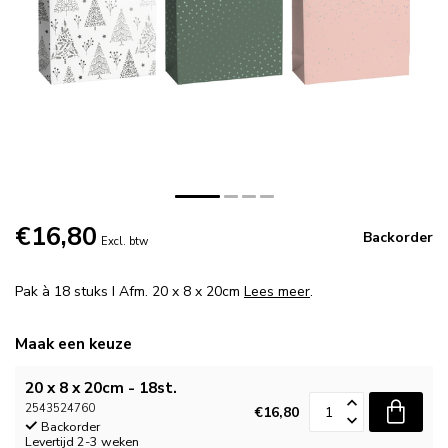
€16,80
Backorder
Excl. btw
Pak à 18 stuks I Afm. 20 x 8 x 20cm
Lees meer
.
Maak een keuze
20 x 8 x 20cm - 18st.
2543524760
€16,80
Backorder
Levertijd 2-3 weken