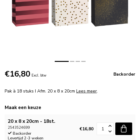
€16,80
Backorder
Excl. btw
Pak à 18 stuks I Afm. 20 x 8 x 20cm
Lees meer
.
Maak een keuze
20 x 8 x 20cm - 18st.
2543524699
€16,80
Backorder
Levertijd 2-3 weken