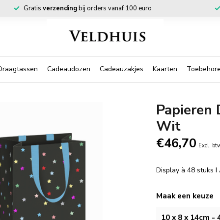
Gratis
verzending
bij orders vanaf 100 euro
Draagtassen
Cadeaudozen
Cadeauzakjes
Kaarten
Toebehor
Papieren 
Wit
€46,70
Excl. bt
Display à 48 stuks I
Maak een keuze
10 x 8 x 14cm - 