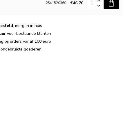
€46,70
2541520360
esteld
, morgen in huis
uur
voor bestaande klanten
ng
bij orders vanaf 100 euro
j ongebruikte goederen