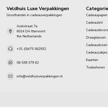
Veldhuis Luxe Verpakkingen
Categori
Groothandel in cadeauverpakkingen
Cadeaupapier
Cadeaulint
Aziëstraat 7a
Cadeaudecora
6014 DA Ittervoort
the Netherlands
Draagtassen
Cadeaudozen
+31 (0)475 562932
Cadeauzakjes
Kaarten
06 538 379 62
Toebehoren
info@veldhuisverpakkingen.nl