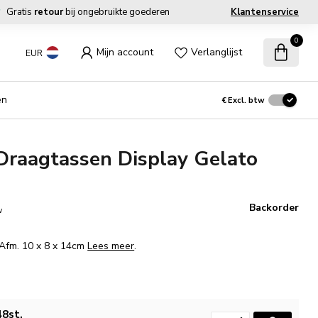
Gratis
retour
bij ongebruikte goederen
Klantenservice
0
Mijn account
Verlanglijst
EUR
en
€
Excl. btw
Draagtassen Display Gelato
Backorder
w
 Afm. 10 x 8 x 14cm
Lees meer
.
48st.