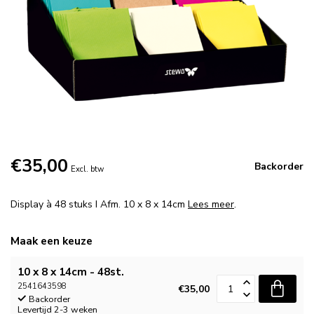
€35,00
Backorder
Excl. btw
Display à 48 stuks I Afm. 10 x 8 x 14cm
Lees meer
.
Maak een keuze
10 x 8 x 14cm - 48st.
2541643598
€35,00
Backorder
Levertijd 2-3 weken