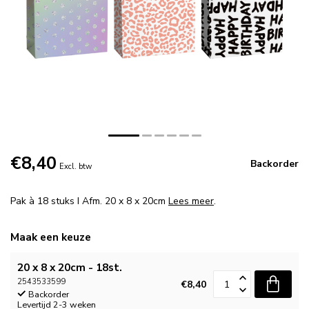
€8,40
Backorder
Excl. btw
Pak à 18 stuks I Afm. 20 x 8 x 20cm
Lees meer
.
Maak een keuze
20 x 8 x 20cm - 18st.
2543533599
€8,40
Backorder
Levertijd 2-3 weken