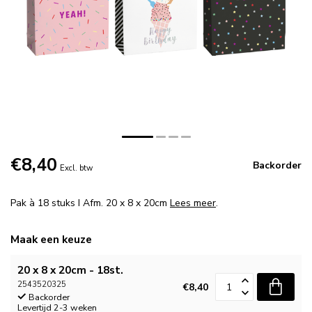
€8,40
Backorder
Excl. btw
Pak à 18 stuks I Afm. 20 x 8 x 20cm
Lees meer
.
Maak een keuze
20 x 8 x 20cm - 18st.
2543520325
€8,40
Backorder
Levertijd 2-3 weken