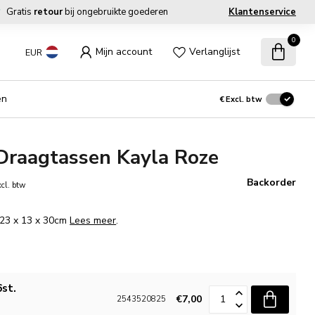
Gratis
retour
bij ongebruikte goederen
Klantenservice
0
Mijn account
Verlanglijst
EUR
en
€
Excl. btw
Draagtassen Kayla Roze
Backorder
cl. btw
. 23 x 13 x 30cm
Lees meer
.
6st.
€7,00
2543520825