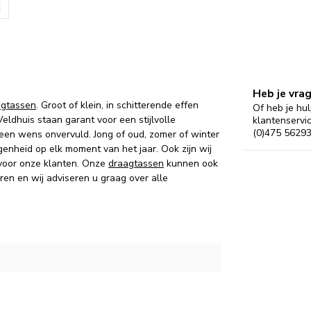
Heb je vra
agtassen
. Groot of klein, in schitterende effen
Of heb je hul
eldhuis staan garant voor een stijlvolle
klantenservi
(0)475 56293
een wens onvervuld. Jong of oud, zomer of winter
legenheid op elk moment van het jaar. Ook zijn wij
oor onze klanten. Onze
draagtassen
kunnen ook
ren en wij adviseren u graag over alle