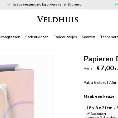
Gratis
verzending
bij orders vanaf 100 euro
Draagtassen
Cadeaudozen
Cadeauzakjes
Kaarten
Toebehor
Papieren 
€7,00
Vanaf
Ex
Pak à 6 stuks I Afm
Maak een keuze
18 x 8 x 21cm - 
Backorder
Levertijd 2-3 weken