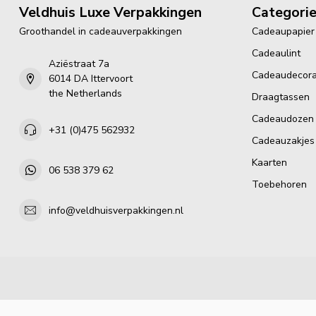
Veldhuis Luxe Verpakkingen
Categori
Groothandel in cadeauverpakkingen
Cadeaupapier
Cadeaulint
Aziëstraat 7a
Cadeaudecora
6014 DA Ittervoort
the Netherlands
Draagtassen
Cadeaudozen
+31 (0)475 562932
Cadeauzakjes
Kaarten
06 538 379 62
Toebehoren
info@veldhuisverpakkingen.nl