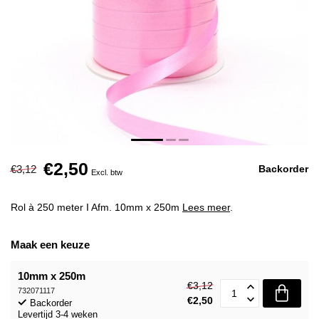
€2,50
€3,12
Backorder
Excl. btw
Rol à 250 meter I Afm. 10mm x 250m
Lees meer
.
Maak een keuze
10mm x 250m
€3,12
732071117
€2,50
Backorder
Levertijd 3-4 weken