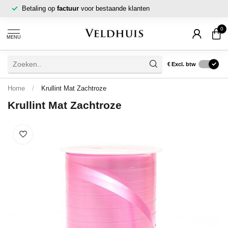
Betaling op
factuur
voor bestaande klanten
0
MENU
€
Excl. btw
Home
/
Krullint Mat Zachtroze
Krullint Mat Zachtroze