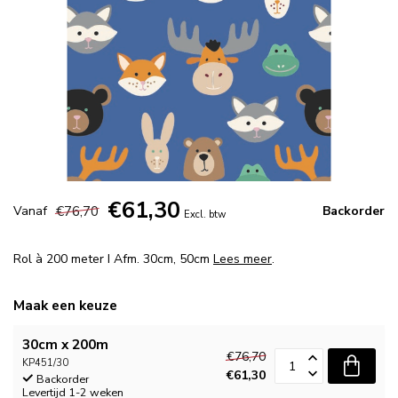
€61,30
€76,70
Vanaf
Backorder
Excl. btw
Rol à 200 meter I Afm. 30cm, 50cm
Lees meer
.
Maak een keuze
30cm x 200m
€76,70
KP451/30
€61,30
Backorder
Levertijd 1-2 weken