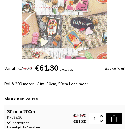
€61,30
€76,70
Vanaf
Backorder
Excl. btw
Rol à 200 meter I Afm. 30cm, 50cm
Lees meer
.
Maak een keuze
30cm x 200m
€76,70
KP029/30
€61,30
Backorder
Levertijd 1-2 weken