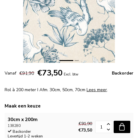
€73,50
€91,90
Vanaf
Backorder
Excl. btw
Rol à 200 meter I Afm. 30cm, 50cm, 70cm
Lees meer
.
Maak een keuze
30cm x 200m
€91,90
138280
€73,50
Backorder
Levertijd 1-2 weken