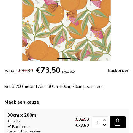
€73,50
€91,90
Vanaf
Backorder
Excl. btw
Rol à 200 meter I Afm. 30cm, 50cm, 70cm
Lees meer
.
Maak een keuze
30cm x 200m
€91,90
138205
€73,50
Backorder
Levertijd 1-2 weken