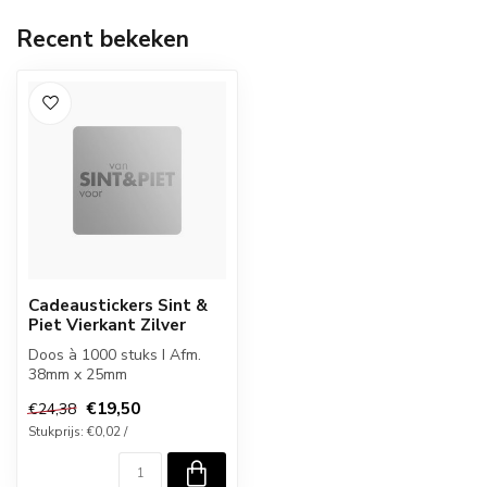
Recent bekeken
Cadeaustickers Sint &
Piet Vierkant Zilver
Doos à 1000 stuks I Afm.
38mm x 25mm
€19,50
€24,38
Stukprijs: €0,02 /