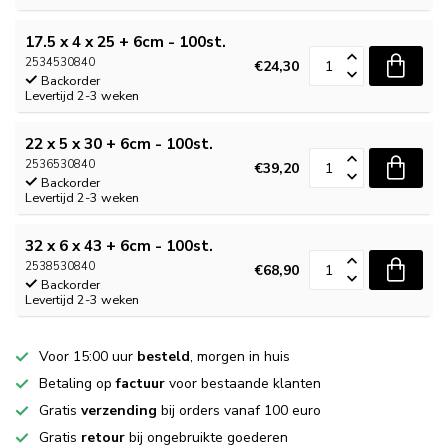
17.5 x 4 x 25 + 6cm - 100st.
2534530840
€24,30
Backorder
Levertijd 2-3 weken
22 x 5 x 30 + 6cm - 100st.
2536530840
€39,20
Backorder
Levertijd 2-3 weken
32 x 6 x 43 + 6cm - 100st.
2538530840
€68,90
Backorder
Levertijd 2-3 weken
Voor 15:00 uur
besteld
, morgen in huis
Betaling op
factuur
voor bestaande klanten
Gratis
verzending
bij orders vanaf 100 euro
Gratis
retour
bij ongebruikte goederen