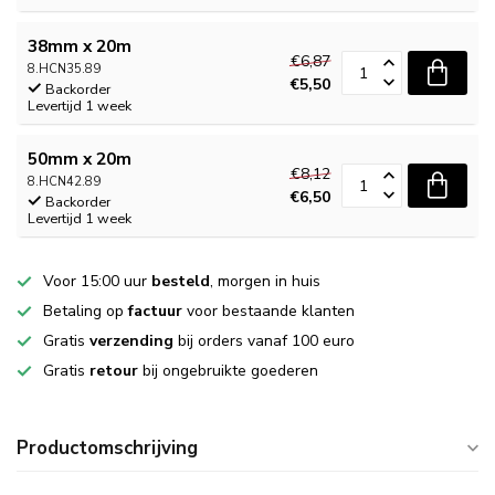
38mm x 20m
€6,87
8.HCN35.89
€5,50
Backorder
Levertijd 1 week
50mm x 20m
€8,12
8.HCN42.89
€6,50
Backorder
Levertijd 1 week
Voor 15:00 uur
besteld
, morgen in huis
Betaling op
factuur
voor bestaande klanten
Gratis
verzending
bij orders vanaf 100 euro
Gratis
retour
bij ongebruikte goederen
Productomschrijving