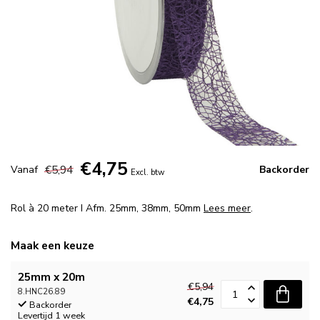
€4,75
€5,94
Vanaf
Backorder
Excl. btw
Rol à 20 meter I Afm. 25mm, 38mm, 50mm
Lees meer
.
Maak een keuze
25mm x 20m
€5,94
8.HNC26.89
€4,75
Backorder
Levertijd 1 week