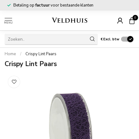
Betaling op
factuur
voor bestaande klanten
0
MENU
€
Excl. btw
Home
/
Crispy Lint Paars
Crispy Lint Paars