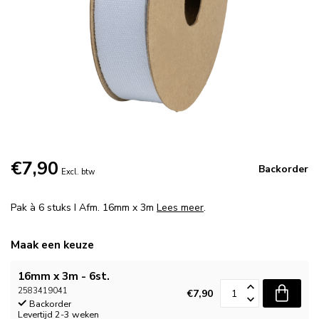
€7,90
Backorder
Excl. btw
Pak à 6 stuks I Afm. 16mm x 3m
Lees meer
.
Maak een keuze
16mm x 3m - 6st.
2583419041
€7,90
Backorder
Levertijd 2-3 weken