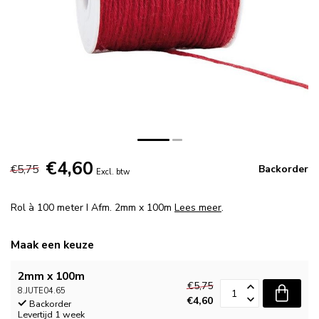
€4,60
€5,75
Backorder
Excl. btw
Rol à 100 meter I Afm. 2mm x 100m
Lees meer
.
Maak een keuze
2mm x 100m
€5,75
8.JUTE04.65
€4,60
Backorder
Levertijd 1 week