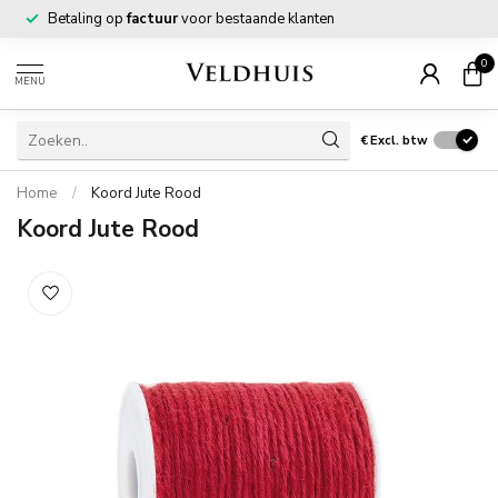
Betaling op
factuur
voor bestaande klanten
0
MENU
€
Excl. btw
Home
/
Koord Jute Rood
Koord Jute Rood