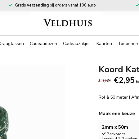
Gratis
verzending
bij orders vanaf 100 euro
Draagtassen
Cadeaudozen
Cadeauzakjes
Kaarten
Toebehor
Koord Ka
€2,95
€3,69
E
Rol à 50 meter I A
Maak een keuze
2mm x 50m
Backorder
Levertijd 1-2 weken