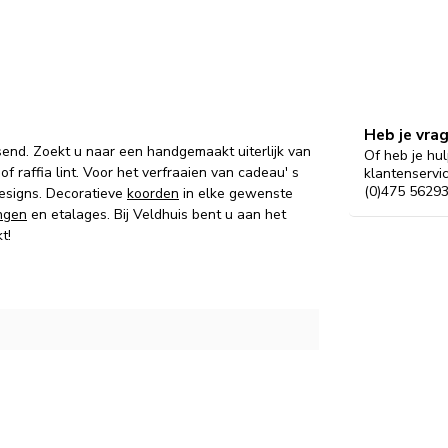
Heb je vra
end. Zoekt u naar een handgemaakt uiterlijk van
Of heb je hul
of raffia lint. Voor het verfraaien van cadeau' s
klantenservi
(0)475 56293
esigns. Decoratieve
koorden
in elke gewenste
ngen
en etalages. Bij Veldhuis bent u aan het
t!