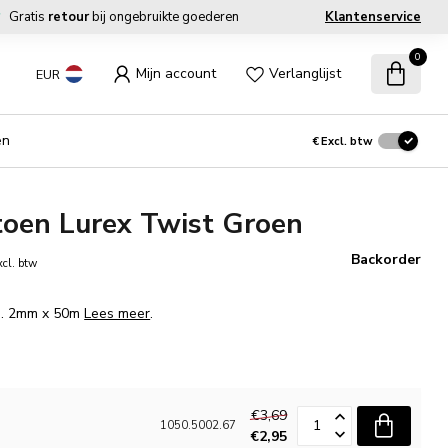
Gratis
retour
bij ongebruikte goederen
Klantenservice
0
Mijn account
Verlanglijst
EUR
en
€
Excl. btw
toen Lurex Twist Groen
Backorder
xcl. btw
fm. 2mm x 50m
Lees meer
.
€3,69
1050.5002.67
€2,95