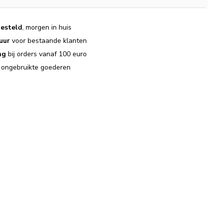
esteld
, morgen in huis
uur
voor bestaande klanten
ng
bij orders vanaf 100 euro
j ongebruikte goederen