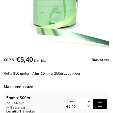
€5,40
€6,75
Backorder
Excl. btw
Rol à 250 meter I Afm. 10mm x 250m
Lees meer
.
Maak een keuze
5mm x 500m
€6,75
7280532612
€5,40
Backorder
Levertijd 1-2 weken