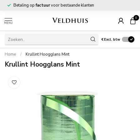
Betaling op
factuur
voor bestaande klanten
0
MENU
€
Excl. btw
Home
/
Krullint Hoogglans Mint
Krullint Hoogglans Mint