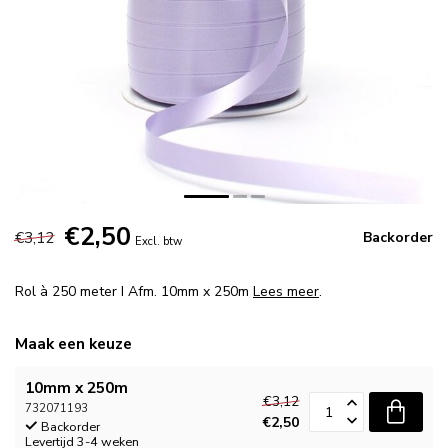
€2,50
€3,12
Backorder
Excl. btw
Rol à 250 meter I Afm. 10mm x 250m
Lees meer
.
Maak een keuze
10mm x 250m
€3,12
732071193
€2,50
Backorder
Levertijd 3-4 weken