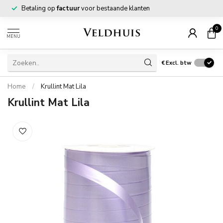
Betaling op
factuur
voor bestaande klanten
0
MENU
€
Excl. btw
Home
/
Krullint Mat Lila
Krullint Mat Lila