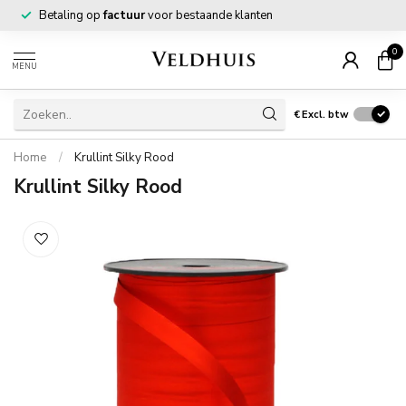
Betaling op
factuur
voor bestaande klanten
0
MENU
€
Excl. btw
Home
/
Krullint Silky Rood
Krullint Silky Rood