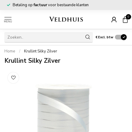
Betaling op
factuur
voor bestaande klanten
0
MENU
€
Excl. btw
Home
/
Krullint Silky Zilver
Krullint Silky Zilver