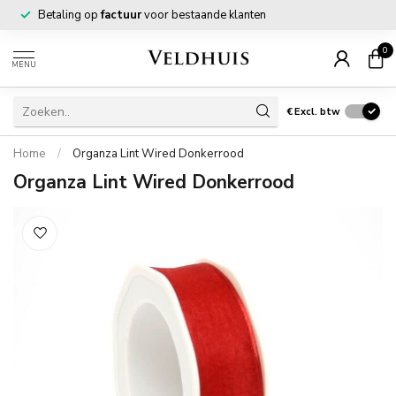
Betaling op
factuur
voor bestaande klanten
0
MENU
€
Excl. btw
Home
/
Organza Lint Wired Donkerrood
Organza Lint Wired Donkerrood