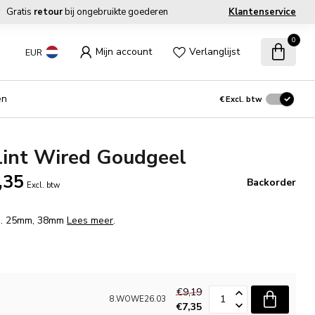
Gratis
retour
bij ongebruikte goederen
Klantenservice
0
Mijn account
Verlanglijst
EUR
en
€
Excl. btw
Lint Wired Goudgeel
,35
Backorder
Excl. btw
fm. 25mm, 38mm
Lees meer
.
€9,19
8.WOWE26.03
€7,35