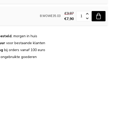
€9,87
8.WOWE35.03
€7,90
esteld
, morgen in huis
uur
voor bestaande klanten
ng
bij orders vanaf 100 euro
j ongebruikte goederen