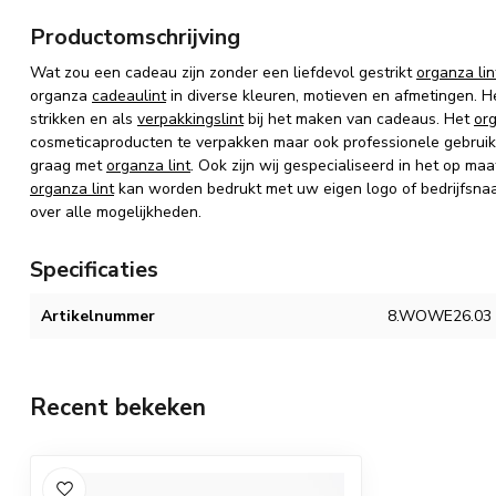
Productomschrijving
Wat zou een cadeau zijn zonder een liefdevol gestrikt
organza lin
organza
cadeaulint
in diverse kleuren, motieven en afmetingen. He
strikken en als
verpakkingslint
bij het maken van cadeaus. Het
org
cosmeticaproducten te verpakken maar ook professionele gebrui
graag met
organza lint
. Ook zijn wij gespecialiseerd in het op m
organza lint
kan worden bedrukt met uw eigen logo of bedrijfsnaam
over alle mogelijkheden.
Specificaties
Artikelnummer
8.WOWE26.03
Recent bekeken