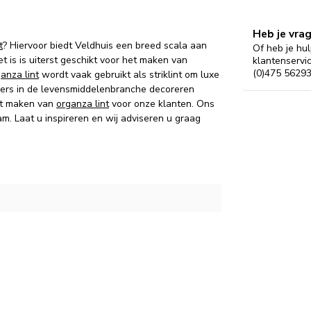
Heb je vra
t
? Hiervoor biedt Veldhuis een breed scala aan
Of heb je hul
t is is uiterst geschikt voor het maken van
klantenservi
(0)475 56293
anza lint
wordt vaak gebruikt als striklint om luxe
kers in de levensmiddelenbranche decoreren
aat maken van
organza lint
voor onze klanten. Ons
. Laat u inspireren en wij adviseren u graag