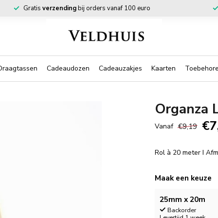
Gratis
verzending
bij orders vanaf 100 euro
Draagtassen
Cadeaudozen
Cadeauzakjes
Kaarten
Toebehor
Organza 
€7
€9,19
Vanaf
Rol à 20 meter I A
Maak een keuze
25mm x 20m
Backorder
Levertijd 1 week