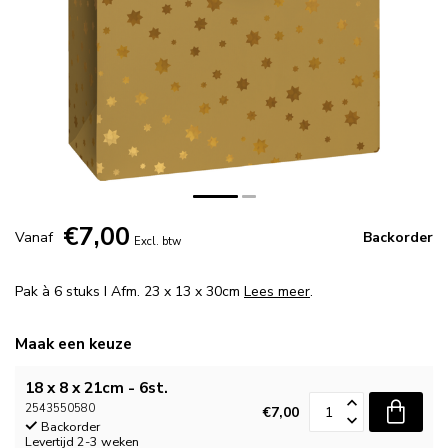
€7,00
Vanaf
Backorder
Excl. btw
Pak à 6 stuks I Afm. 23 x 13 x 30cm
Lees meer
.
Maak een keuze
18 x 8 x 21cm - 6st.
2543550580
€7,00
Backorder
Levertijd 2-3 weken