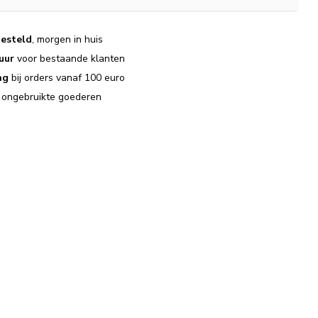
esteld
, morgen in huis
uur
voor bestaande klanten
ng
bij orders vanaf 100 euro
j ongebruikte goederen