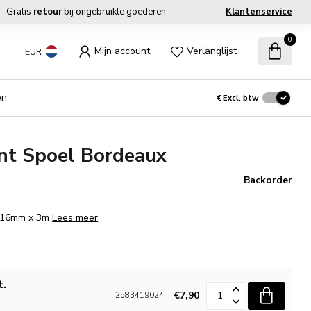
Gratis
retour
bij ongebruikte goederen
Klantenservice
0
Mijn account
Verlanglijst
EUR
en
€
Excl. btw
nt Spoel Bordeaux
Backorder
m. 16mm x 3m
Lees meer
.
t.
€7,90
2583419024