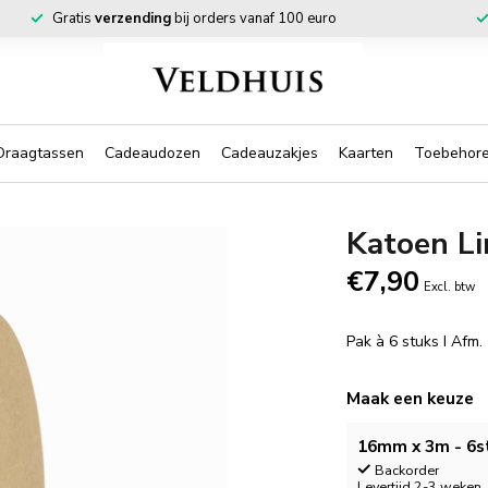
Gratis
verzending
bij orders vanaf 100 euro
Draagtassen
Cadeaudozen
Cadeauzakjes
Kaarten
Toebehor
Katoen Li
€7,90
Excl. btw
Pak à 6 stuks I Af
Maak een keuze
16mm x 3m - 6s
Backorder
Levertijd 2-3 weken