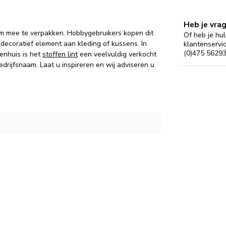
Heb je vra
om mee te verpakken. Hobbygebruikers kopen dit
Of heb je hul
decoratief element aan kleding of kussens. In
klantenservi
(0)475 56293
enhuis is het
stoffen lint
een veelvuldig verkocht
rijfsnaam. Laat u inspireren en wij adviseren u